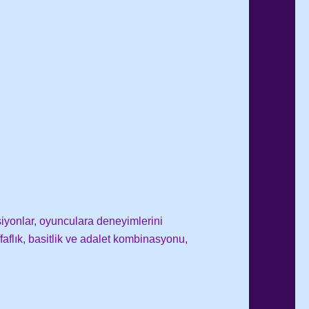
rsiyonlar, oyunculara deneyimlerini
faflık, basitlik ve adalet kombinasyonu,