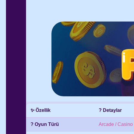
✨ Özellik
? Detaylar
? Oyun Türü
Arcade / Casino 