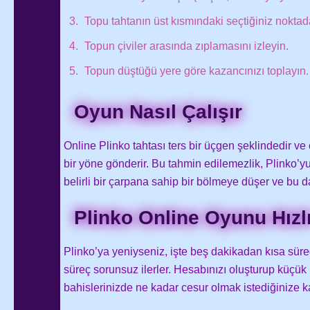
Topu tahtanın üst kısmındaki seçtiğiniz noktad
Topun çiviler arasında zıplamasını izleyin.
Topun düştüğü yere göre kazancınızı toplayın.
Oyun Nasıl Çalışır
Online Plinko tahtası ters bir üçgen şeklindedir ve çi
bir yöne gönderir. Bu tahmin edilemezlik, Plinko’y
belirli bir çarpana sahip bir bölmeye düşer ve bu da
Plinko Online Oyunu Hızl
Plinko’ya yeniyseniz, işte beş dakikadan kısa süred
süreç sorunsuz ilerler. Hesabınızı oluşturup küçük 
bahislerinizde ne kadar cesur olmak istediğinize ka