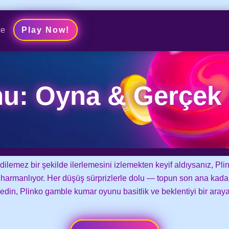
çe
Play Now!
nu: Oyna & Gerçek 
dilemez bir şekilde ilerlemesini izlemekten keyif aldıysanız, Pl
e harmanlıyor. Her düşüş sürprizlerle dolu — topun son ana kada
sedin, Plinko gamble kumar oyunu basitlik ve beklentiyi bir aray