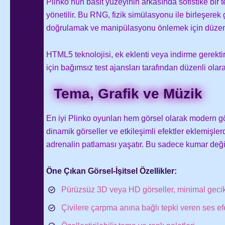
Plinko’nun basit yüzeyinin arkasında sofistike bir 
yönetilir. Bu RNG, fizik simülasyonu ile birleşerek g
doğrulamak ve manipülasyonu önlemek için düzenli
HTML5 teknolojisi, ek eklenti veya indirme gerekti
için bağımsız test ajansları tarafından düzenli olar
Tema, Grafik ve Müzik
En iyi Plinko oyunları hem görsel olarak modern görü
dinamik görseller ve etkileşimli efektler eklemişlerd
adrenalin patlaması yaşatır. Bu sadece kumar deği
Öne Çıkan Görsel-İşitsel Özellikler:
Pürüzsüz 3D veya HD görseller, minimal gecik
Çivilere çarpma anına bağlı tepki veren ses efe