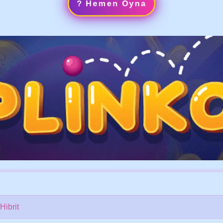
? Hemen Oyna
Hibrit