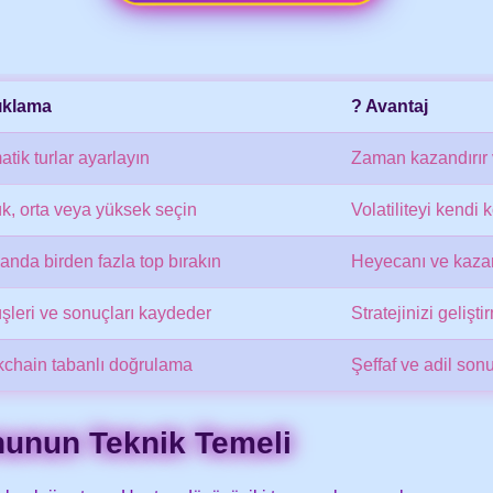
ıklama
? Avantaj
tik turlar ayarlayın
Zaman kazandırır v
k, orta veya yüksek seçin
Volatiliteyi kendi
anda birden fazla top bırakın
Heyecanı ve kazan
şleri ve sonuçları kaydeder
Stratejinizi gelişt
kchain tabanlı doğrulama
Şeffaf ve adil son
nunun Teknik Temeli