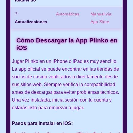
?
Automáticas
Manual vía
Actualizaciones
App Store
Cómo Descargar la App Plinko en
iOS
Jugar Plinko en un iPhone o iPad es muy sencillo.
La app oficial se puede encontrar en las tiendas de
socios de casino verificados o directamente desde
sus sitios web. Siempre verifica la compatibilidad
antes de descargar para evitar problemas técnicos.
Una vez instalada, inicia sesión con tu cuenta y
estarás listo para empezar a jugar.
Pasos para Instalar en iOS: