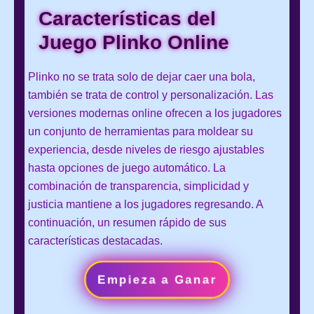
Características del
Juego Plinko Online
Plinko no se trata solo de dejar caer una bola,
también se trata de control y personalización. Las
versiones modernas online ofrecen a los jugadores
un conjunto de herramientas para moldear su
experiencia, desde niveles de riesgo ajustables
hasta opciones de juego automático. La
combinación de transparencia, simplicidad y
justicia mantiene a los jugadores regresando. A
continuación, un resumen rápido de sus
características destacadas.
Empieza a Ganar