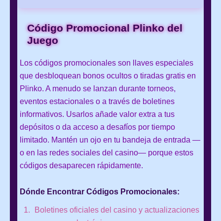
Código Promocional Plinko del
Juego
Los códigos promocionales son llaves especiales
que desbloquean bonos ocultos o tiradas gratis en
Plinko. A menudo se lanzan durante torneos,
eventos estacionales o a través de boletines
informativos. Usarlos añade valor extra a tus
depósitos o da acceso a desafíos por tiempo
limitado. Mantén un ojo en tu bandeja de entrada —
o en las redes sociales del casino— porque estos
códigos desaparecen rápidamente.
Dónde Encontrar Códigos Promocionales:
Boletines oficiales del casino y actualizaciones