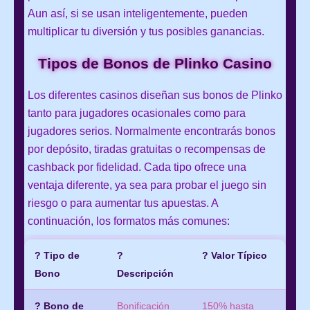
Aun así, si se usan inteligentemente, pueden
multiplicar tu diversión y tus posibles ganancias.
Tipos de Bonos de Plinko Casino
Los diferentes casinos diseñan sus bonos de Plinko
tanto para jugadores ocasionales como para
jugadores serios. Normalmente encontrarás bonos
por depósito, tiradas gratuitas o recompensas de
cashback por fidelidad. Cada tipo ofrece una
ventaja diferente, ya sea para probar el juego sin
riesgo o para aumentar tus apuestas. A
continuación, los formatos más comunes:
? Tipo de
?
? Valor Típico
Bono
Descripción
? Bono de
Bonificación
150% hasta