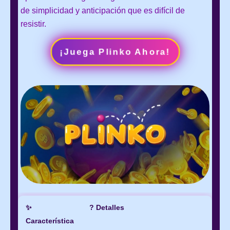
de simplicidad y anticipación que es difícil de
resistir.
¡Juega Plinko Ahora!
✨
? Detalles
Característica