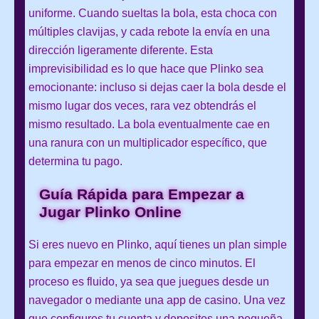
uniforme. Cuando sueltas la bola, esta choca con
múltiples clavijas, y cada rebote la envía en una
dirección ligeramente diferente. Esta
imprevisibilidad es lo que hace que Plinko sea
emocionante: incluso si dejas caer la bola desde el
mismo lugar dos veces, rara vez obtendrás el
mismo resultado. La bola eventualmente cae en
una ranura con un multiplicador específico, que
determina tu pago.
Guía Rápida para Empezar a
Jugar Plinko Online
Si eres nuevo en Plinko, aquí tienes un plan simple
para empezar en menos de cinco minutos. El
proceso es fluido, ya sea que juegues desde un
navegador o mediante una app de casino. Una vez
que configures tu cuenta y deposites una pequeña