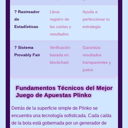
? Rastreador
Lleva
Ayuda a
de
registro de
perfeccionar tu
Estadísticas
las caídas y
estrategia
resultados
? Sistema
Verificación
Garantiza
Provably Fair
basada en
resultados
blockchain
transparentes y
justos
Fundamentos Técnicos del Mejor
Juego de Apuestas Plinko
Detrás de la superficie simple de Plinko se
encuentra una tecnología sofisticada. Cada caída
de la bola está gobernada por un generador de