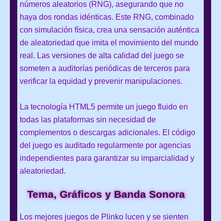
números aleatorios (RNG), asegurando que no
haya dos rondas idénticas. Este RNG, combinado
con simulación física, crea una sensación auténtica
de aleatoriedad que imita el movimiento del mundo
real. Las versiones de alta calidad del juego se
someten a auditorías periódicas de terceros para
verificar la equidad y prevenir manipulaciones.
La tecnología HTML5 permite un juego fluido en
todas las plataformas sin necesidad de
complementos o descargas adicionales. El código
del juego es auditado regularmente por agencias
independientes para garantizar su imparcialidad y
aleatoriedad.
Tema, Gráficos y Banda Sonora
Los mejores juegos de Plinko lucen y se sienten