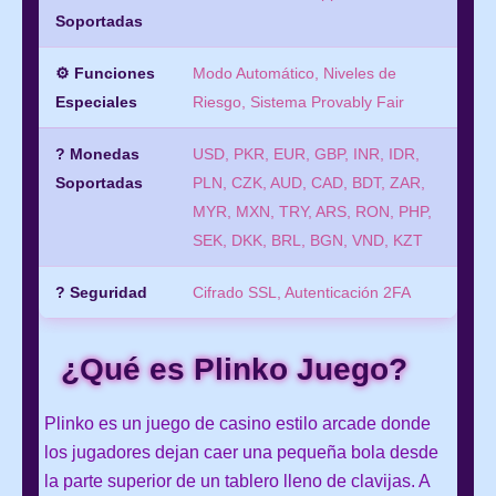
Soportadas
⚙️ Funciones
Modo Automático, Niveles de
Especiales
Riesgo, Sistema Provably Fair
? Monedas
USD, PKR, EUR, GBP, INR, IDR,
Soportadas
PLN, CZK, AUD, CAD, BDT, ZAR,
MYR, MXN, TRY, ARS, RON, PHP,
SEK, DKK, BRL, BGN, VND, KZT
? Seguridad
Cifrado SSL, Autenticación 2FA
¿Qué es Plinko Juego?
Plinko es un juego de casino estilo arcade donde
los jugadores dejan caer una pequeña bola desde
la parte superior de un tablero lleno de clavijas. A