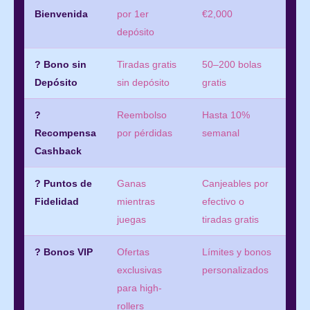
Bienvenida
por 1er
€2,000
depósito
? Bono sin
Tiradas gratis
50–200 bolas
Depósito
sin depósito
gratis
?
Reembolso
Hasta 10%
Recompensa
por pérdidas
semanal
Cashback
? Puntos de
Ganas
Canjeables por
Fidelidad
mientras
efectivo o
juegas
tiradas gratis
? Bonos VIP
Ofertas
Límites y bonos
exclusivas
personalizados
para high-
rollers